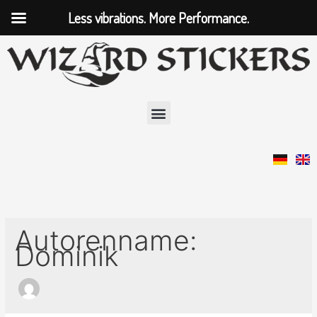
Zum
Less vibrations. More Performance.
Inhalt
springen
Suchen
nach:
Menu
Autorenname:
Dominik